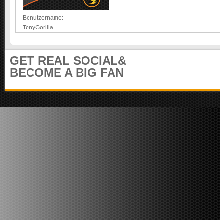
e
m
i
u
Benutzername:
t
n
TonyGorilla
e
i
r
t
)
y
GET REAL SOCIAL&
BECOME A BIG FAN