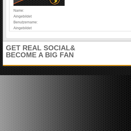
e
m
i
u
Name:
t
n
Aingebildet
e
i
Benutzername:
r
t
Aingebildet
)
y
GET REAL SOCIAL&
BECOME A BIG FAN