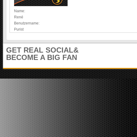
e
m
i
u
Name:
t
n
René
e
i
Benutzername:
r
t
Purist
)
y
GET REAL SOCIAL&
BECOME A BIG FAN