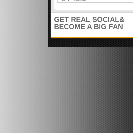
e
m
i
u
t
n
GET REAL SOCIAL&
e
i
r
BECOME A BIG FAN
t
)
y