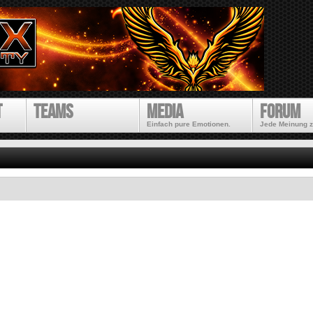
Direkt
zum
Inhalt
t
Teams
Media
Forum
Einfach pure Emotionen.
Jede Meinung z