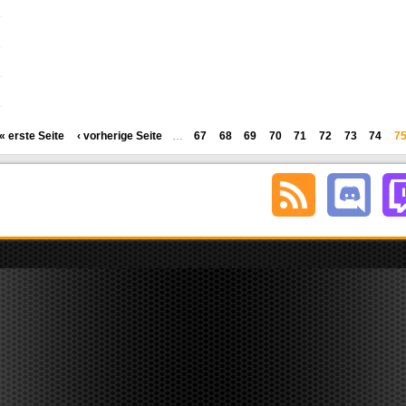
« erste Seite
‹ vorherige Seite
…
67
68
69
70
71
72
73
74
7