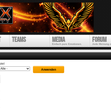
Direkt
zum
Inhalt
t
Teams
Media
Forum
Einfach pure Emotionen.
Jede Meinung z
piel