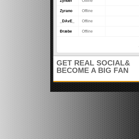
Zynder
Offline
I
m
u
E
Zyrano
Offline
n
R
i
_DAvE_
Offline
t
Ðræbe
Offline
y
S
e
i
GET REAL SOCIAL&
t
BECOME A BIG FAN
e
n