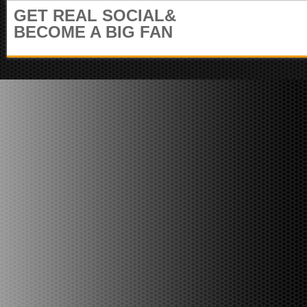
m
GET REAL SOCIAL&
u
BECOME A BIG FAN
n
i
t
y