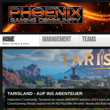
Direk
zum
Inhal
P
Home
Management
Teams
h
o
News, Archive & mehr.
e
n
i
x
G
a
m
i
n
g
TARISLAND - AUF INS ABENTEUER
C
Hallöchen Community, Tarisland ein neues MMORPG welches 2023 noch den 
o
CrossGaming (Mobil) explizit mit ## NO Pay2Win ## wirbt. Wurde das Rad ne
m